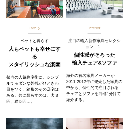
Family
Interior
ペットと暮らす
注目の輸入新作家具セレクシ
ョン – 1 –
人もペットも幸せにす
個性派がそろった
る
輸入チェア&ソファ
スタイリッシュな楽園
海外の有名家具メーカーが
都内の人気住宅街に、シンプ
2011-2012年に発売した家具の
ルでモダンな外観がひときわ
中から、個性的で注目される
目をひく、箱形のその邸宅は
チェアとソファを2回に分けて
ある。共に暮らすのは、犬３
紹介する。
匹、猫５匹…。