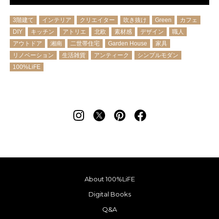
3階建て
インテリア
クリエイター
吹き抜け
Green
カフェ
DIY
キッチン
アトリエ
北欧
素材感
デザイン
職人
アウトドア
湘南
二世帯住宅
Garden House
家具
リノベーション
生活雑貨
アンティーク
シンプルモダン
100%LiFE
About 100%LiFE
Digital Books
Q&A