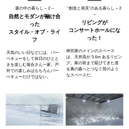
森の中の暮らし – 2 –
“創造と発見”のある暮らし – 2
–
自然とモダンが融け合
リビングが
った
コンサートホールにな
スタイル・オブ・ライ
った！
フ
神宮家のメインのスペース
天気のいい日などには、バー
は、天井高が 3.6m あるリビン
ベキューをして休日のひとと
グ。家の前まで延びてきた道
きを楽しむ落合さん一家。戸
を裏の森へとつなぐ筒のよう
外での楽しみはもちろんバー
なスペースだ。
ベキューだけではない。