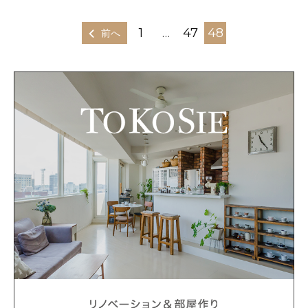
1
…
47
48
前へ