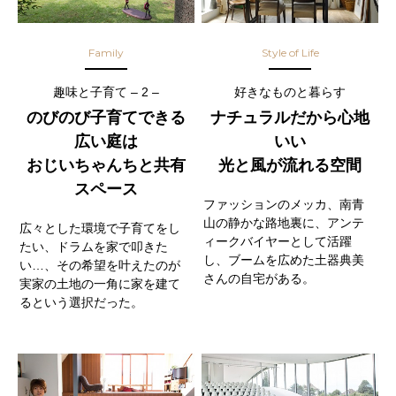
Family
Style of Life
趣味と子育て – 2 –
好きなものと暮らす
のびのび子育てできる
ナチュラルだから心地
広い庭は
いい
おじいちゃんちと共有
光と風が流れる空間
スペース
ファッションのメッカ、南青
山の静かな路地裏に、アンテ
広々とした環境で子育てをし
ィークバイヤーとして活躍
たい、ドラムを家で叩きた
し、ブームを広めた土器典美
い…、その希望を叶えたのが
さんの自宅がある。
実家の土地の一角に家を建て
るという選択だった。