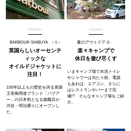
Fashion
Column
BARBOUR SHIBUYA −１−
夏のアウトドア-2-
英国らしいオーセンテ
楽々キャンプで
ィックな
休日を遊び尽くす
オイルドジャケットに
いまキャンプ場で水洗トイレ
注目！
やシャワーは当たり前。電源
もあれば、エアコン、さらに
100年以上もの歴史を誇る英国
はレストランやバーまで完
王室御用達ブランド「バブア
備!? そんなキャンプ場をご紹
ー」の日本初となる旗艦店が
介。
渋谷・明治通りにオープンし
た。