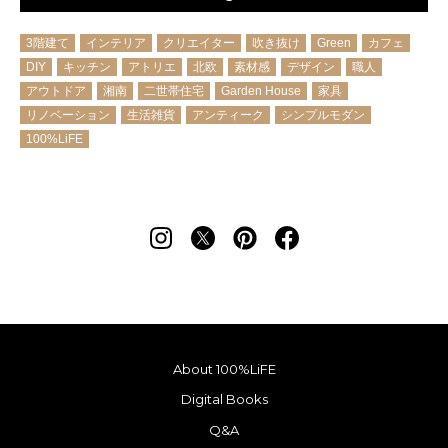
3階建て
インテリア
クリエイター
吹き抜け
Green
カフェ
DIY
キッチン
アトリエ
北欧
素材感
デザイン
職人
アウトドア
湘南
二世帯住宅
Garden House
家具
リノベーション
生活雑貨
アンティーク
シンプルモダン
100%LiFE
About 100%LiFE
Digital Books
Q&A