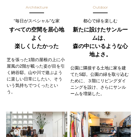
Architecture
Outdoor
“毎日がスペシャル”な家
都心で緑を楽しむ
すべての空間を居心地
新たに設けたサンルー
よく
ムは、
楽しくしたかった
森の中にいるような心
地よさ。
芝を張った1階の屋根の上に小
屋風の2階が載った姿が目を引
公園に隣接する土地に家を建
く納谷邸。山や川で遊ぶよう
てたS邸。公園の緑を取り込む
に楽しい日常にしたい、そう
ために、３階にリビングダイ
いう気持ちでつくったとい
ニングを設け、さらにサンル
う。
ームを増築した。