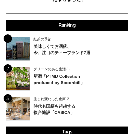
Ranking
1
紅茶の季節
美味しくてお洒落、
今、注目のティーブランド7選
2
グリーンのある生活-1-
新宿「PTMD Collection
produced by Spoonbill」
3
生まれ変わった倉庫-2-
時代も国籍も超越する
複合施設「CASICA」
Tags