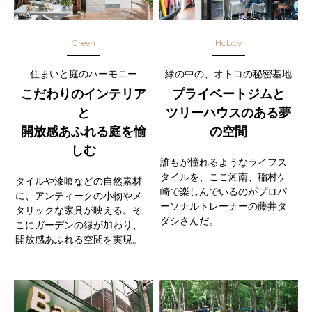
Green
Hobby
住まいと庭のハーモニー
緑の中の、オトコの秘密基地
こだわりのインテリア
プライベートジムと
と
ツリーハウスのある夢
開放感あふれる庭を愉
の空間
しむ
誰もが憧れるようなライフス
タイルを、ここ湘南、稲村ケ
タイルや漆喰などの自然素材
崎で楽しんでいるのがプロパ
に、アンティークの小物やメ
ーソナルトレーナーの藤井タ
タリックな家具が映える。そ
ダシさんだ。
こにガーデンの緑が加わり、
開放感あふれる空間を実現。