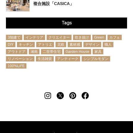
複合施設「CASICA」
Tags
3階建て
インテリア
クリエイター
吹き抜け
Green
カフェ
DIY
キッチン
アトリエ
北欧
素材感
デザイン
職人
アウトドア
湘南
二世帯住宅
Garden House
家具
リノベーション
生活雑貨
アンティーク
シンプルモダン
100%LiFE