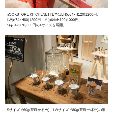
nOOKSTORE KITCHENETTEではLH(φ64×H120)1200円、
LW(φ74×H80)1200円、M(φ64×H100)1000円、
S(φ64×H70)800円の4サイズを展開。
Sサイズで60g(茶碗かるめ)、LWサイズで80g(茶碗一杯分)の米