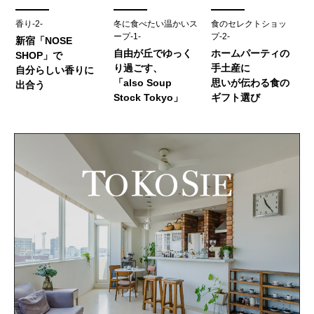
香り-2-
冬に食べたい温かいス
食のセレクトショッ
ープ-1-
プ-2-
新宿「NOSE
自由が丘でゆっく
ホームパーティの
SHOP」で
り過ごす、
手土産に
自分らしい香りに
「also Soup
思いが伝わる食の
出合う
Stock Tokyo」
ギフト選び