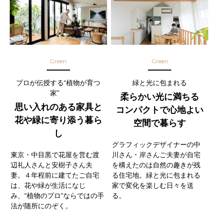
Green
Green
プロが伝授する“植物が育つ
緑と光に包まれる
家”
柔らかい光に満ちる
思い入れのある家具と
コンパクトで心地よい
花や緑に寄り添う暮ら
空間で暮らす
し
グラフィックデザイナーの中
東京・中目黒で花屋を営む渡
川さん・岸さんご夫妻が自宅
辺礼人さんと安樹子さん夫
を構えたのは自然の趣きが残
妻。４年程前に建てたご自宅
る住宅地。緑と光に包まれる
は、花や緑が生活になじ
家で変化を楽しむ日々を送
み、“植物のプロ”ならではの手
る。
法が随所にのぞく。