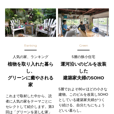
Ranking
Green
人気の家、ランキング
5層の狭小住宅
植物を取り入れた暮ら
運河沿いのビルを改装
し、
した
グリーンに癒やされる
建築家夫婦のSOHO
家
5層でおよそ80㎡ほどの小さな
建物。このビルを改装しSOHO
これまで取材した中から、読
としている建築家夫婦がつく
者に人気の家をテーマごとに
り続ける、自分たちにちょう
セレクトして紹介します。第3
どいい暮らし。
回は「グリーンを楽しむ家」