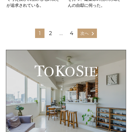
が追求されている。
んの自邸に伺った。
1
2
…
4
次へ