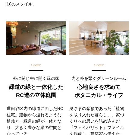
10のスタイル。
Green
Green
外に閉じ中に開く緑の家
内と外を繋ぐグリーンルーム
緑道の緑と一体化した
心地良さを求めて
RC造の立体庭園
ボタニカル・ライフ
世田谷区内の緑道に面したRC
奥さまの念願であった「植物
住宅。建物から溢れるような
を取り入れた暮らし」。家づ
植栽と、緑道の緑が一体とな
くりへの思いを詰め込んだ
り、大きく豊かな緑の空間と
『フェイバリット』ファイル
なっている。
を作成し、建築家へ伝えた。