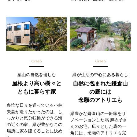
Green
Green
葉山の自然を愉しむ
緑が生活の中心にある暮らし
屋根より高い樹々と
自然に包まれた鎌倉山
ともに暮らす家
の庭には
念願のアトリエも
多忙な日々を送っている小林
夫妻が造りたかったのは、し
緑豊かな鎌倉山の一軒家をリ
っかりと気分転換ができる海
ノベーションした塙 麻衣子さ
の近くの家。緑が豊かなこの
んのお宅。広々とした庭の一
場所に家を建てることに決め
角には、念願のアトリエも完