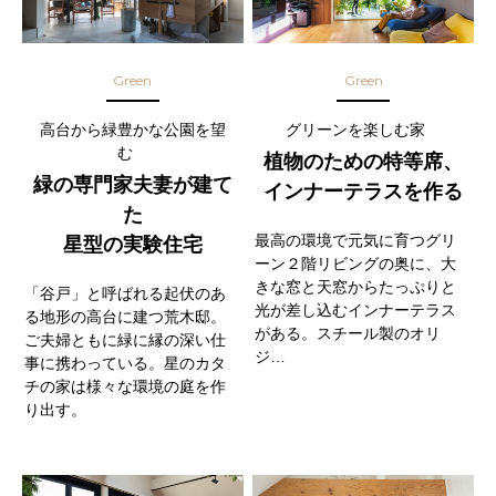
Green
Green
高台から緑豊かな公園を望
グリーンを楽しむ家
む
植物のための特等席、
緑の専門家夫妻が建て
インナーテラスを作る
た
最高の環境で元気に育つグリ
星型の実験住宅
ーン２階リビングの奥に、大
きな窓と天窓からたっぷりと
「谷戸」と呼ばれる起伏のあ
光が差し込むインナーテラス
る地形の高台に建つ荒木邸。
がある。スチール製のオリ
ご夫婦ともに緑に縁の深い仕
ジ…
事に携わっている。星のカタ
チの家は様々な環境の庭を作
り出す。