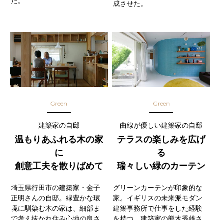
た。
成させた。
Green
Green
建築家の自邸
曲線が優しい建築家の自邸
温もりあふれる木の家
テラスの楽しみを広げ
に
る
創意工夫を散りばめて
瑞々しい緑のカーテン
埼玉県行田市の建築家・金子
グリーンカーテンが印象的な
正明さんの自邸。緑豊かな環
家。イギリスの未来派モダン
境に馴染む木の家は、細部ま
建築事務所で仕事をした経験
で考え抜かれ住み心地の良さ
を持つ、建築家の熊木秀雄さ