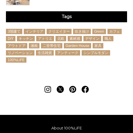
Tags
3階建て
インテリア
クリエイター
吹き抜け
Green
カフェ
DIY
キッチン
アトリエ
北欧
素材感
デザイン
職人
アウトドア
湘南
二世帯住宅
Garden House
家具
リノベーション
生活雑貨
アンティーク
シンプルモダン
100%LiFE
About 100%LiFE