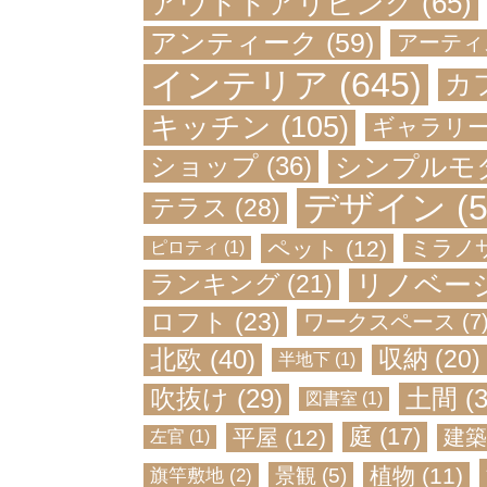
アウトドアリビング
(65)
アンティーク
(59)
アーティ
インテリア
(645)
カ
キッチン
(105)
ギャラリ
シンプルモ
ショップ
(36)
デザイン
(5
テラス
(28)
ペット
(12)
ミラノ
ピロティ
(1)
リノベー
ランキング
(21)
ロフト
(23)
ワークスペース
(7
北欧
(40)
収納
(20)
半地下
(1)
土間
(3
吹抜け
(29)
図書室
(1)
庭
(17)
平屋
(12)
建築
左官
(1)
植物
(11)
旗竿敷地
(2)
景観
(5)