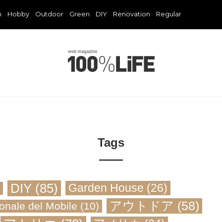
n
Hobby
Outdoor
Green
DIY
Renovation
Regular
Tags
DIY
(85)
Garden House
(26)
アウトドア
(58)
onale del Mobile
(10)