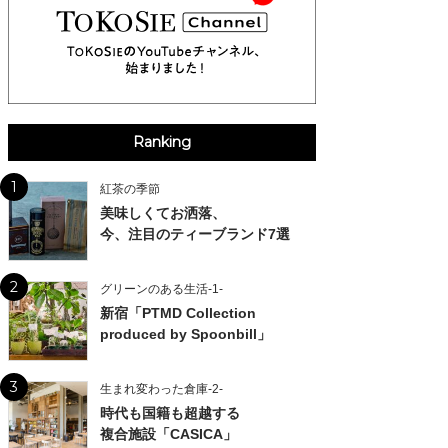
Ranking
1
紅茶の季節
美味しくてお洒落、
今、注目のティーブランド7選
2
グリーンのある生活-1-
新宿「PTMD Collection
produced by Spoonbill」
3
生まれ変わった倉庫-2-
時代も国籍も超越する
複合施設「CASICA」