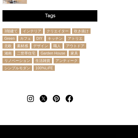
Tags
3階建て
インテリア
クリエイター
吹き抜け
Green
カフェ
DIY
キッチン
アトリエ
北欧
素材感
デザイン
職人
アウトドア
湘南
二世帯住宅
Garden House
家具
リノベーション
生活雑貨
アンティーク
シンプルモダン
100%LiFE