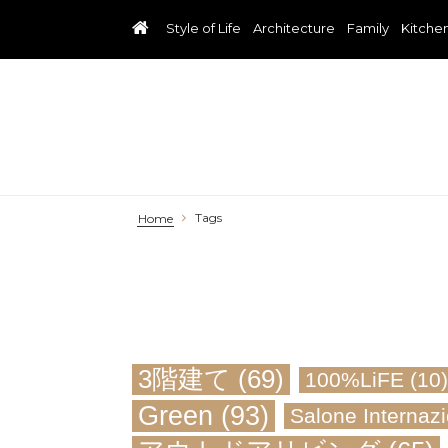
Style of Life
Architecture
Family
Kitche
Tags
Home
3階建て
(69)
100%LiFE
(10)
Green
(93)
Salone Internazi