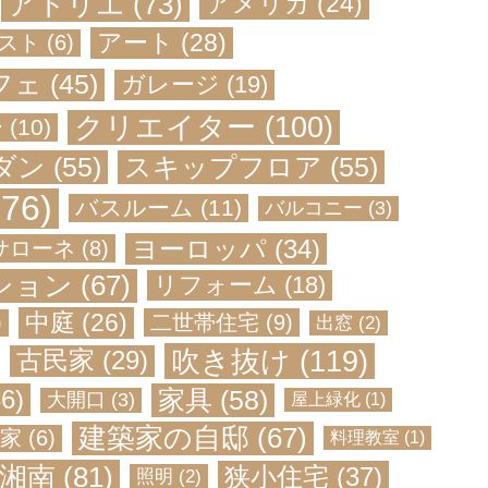
アトリエ
(73)
アメリカ
(24)
アート
(28)
スト
(6)
フェ
(45)
ガレージ
(19)
クリエイター
(100)
ー
(10)
ダン
(55)
スキップフロア
(55)
76)
バスルーム
(11)
バルコニー
(3)
ヨーロッパ
(34)
サローネ
(8)
ション
(67)
リフォーム
(18)
中庭
(26)
二世帯住宅
(9)
)
出窓
(2)
吹き抜け
(119)
古民家
(29)
家具
(58)
6)
大開口
(3)
屋上緑化
(1)
建築家の自邸
(67)
家
(6)
料理教室
(1)
湘南
(81)
狭小住宅
(37)
照明
(2)