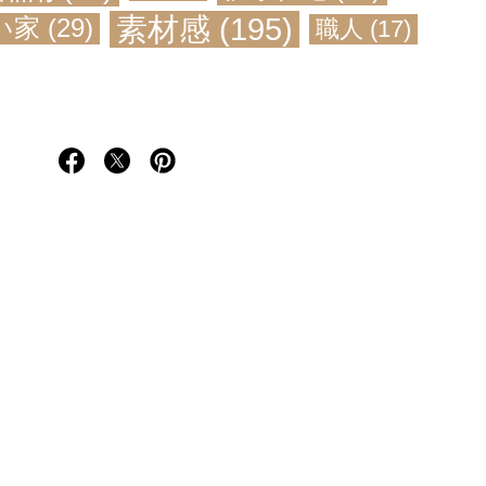
素材感
(195)
い家
(29)
職人
(17)