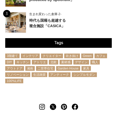
3
生まれ変わった倉庫-2-
時代も国籍も超越する
複合施設「CASICA」
Tags
3階建て
インテリア
クリエイター
吹き抜け
Green
カフェ
DIY
キッチン
アトリエ
北欧
素材感
デザイン
職人
アウトドア
湘南
二世帯住宅
Garden House
家具
リノベーション
生活雑貨
アンティーク
シンプルモダン
100%LiFE