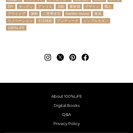
DIY
キッチン
アトリエ
北欧
素材感
デザイン
職人
アウトドア
湘南
二世帯住宅
Garden House
家具
リノベーション
生活雑貨
アンティーク
シンプルモダン
100%LiFE
About 100%LiFE
Digital Books
Q&A
Privacy Policy