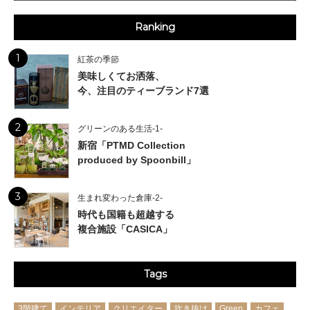
Ranking
1
紅茶の季節
美味しくてお洒落、
今、注目のティーブランド7選
2
グリーンのある生活-1-
新宿「PTMD Collection
produced by Spoonbill」
3
生まれ変わった倉庫-2-
時代も国籍も超越する
複合施設「CASICA」
Tags
3階建て
インテリア
クリエイター
吹き抜け
Green
カフェ