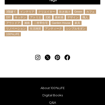
3階建て
インテリア
クリエイター
吹き抜け
Green
カフェ
DIY
キッチン
アトリエ
北欧
素材感
デザイン
職人
アウトドア
湘南
二世帯住宅
Garden House
家具
リノベーション
生活雑貨
アンティーク
シンプルモダン
100%LiFE
About 100%LiFE
Digital Books
Q&A