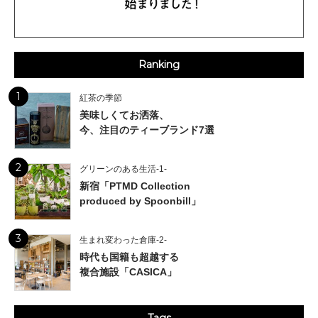
Ranking
1
紅茶の季節
美味しくてお洒落、
今、注目のティーブランド7選
2
グリーンのある生活-1-
新宿「PTMD Collection
produced by Spoonbill」
3
生まれ変わった倉庫-2-
時代も国籍も超越する
複合施設「CASICA」
Tags