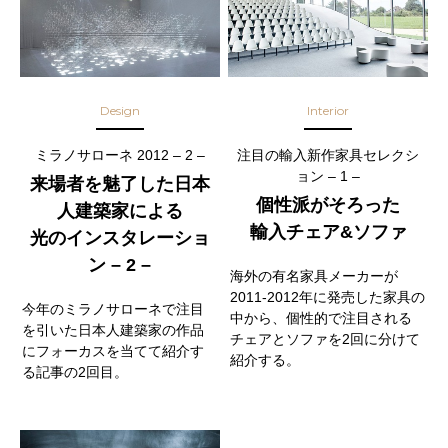
Design
Interior
ミラノサローネ 2012 – 2 –
注目の輸入新作家具セレクシ
ョン – 1 –
来場者を魅了した日本
個性派がそろった
人建築家による
輸入チェア&ソファ
光のインスタレーショ
ン – 2 –
海外の有名家具メーカーが
2011-2012年に発売した家具の
今年のミラノサローネで注目
中から、個性的で注目される
を引いた日本人建築家の作品
チェアとソファを2回に分けて
にフォーカスを当てて紹介す
紹介する。
る記事の2回目。