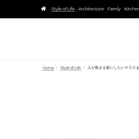
Style of Life
Architecture
Family
Kitche
Style of Life
人が集まる家にしたいテラス
Home