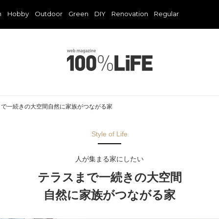
n
Hobby
Outdoor
Green
DIY
Renovation
Regular
まで一続きの大空間自然に家族がつながる家
Style of Life
人が集まる家にしたい
テラスまで一続きの大空間
自然に家族がつながる家