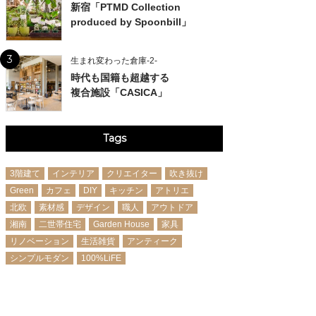
新宿「PTMD Collection
produced by Spoonbill」
3
生まれ変わった倉庫-2-
時代も国籍も超越する
複合施設「CASICA」
Tags
3階建て
インテリア
クリエイター
吹き抜け
Green
カフェ
DIY
キッチン
アトリエ
北欧
素材感
デザイン
職人
アウトドア
湘南
二世帯住宅
Garden House
家具
リノベーション
生活雑貨
アンティーク
シンプルモダン
100%LiFE