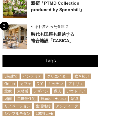
新宿「PTMD Collection
produced by Spoonbill」
3
生まれ変わった倉庫-2-
時代も国籍も超越する
複合施設「CASICA」
Tags
3階建て
インテリア
クリエイター
吹き抜け
Green
カフェ
DIY
キッチン
アトリエ
北欧
素材感
デザイン
職人
アウトドア
湘南
二世帯住宅
Garden House
家具
リノベーション
生活雑貨
アンティーク
シンプルモダン
100%LiFE