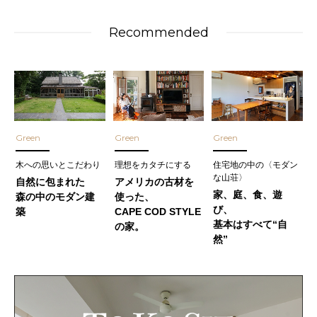
Recommended
Green
Green
Green
木への思いとこだわり
理想をカタチにする
住宅地の中の〈モダン
な山荘〉
自然に包まれた
アメリカの古材を
家、庭、食、遊
森の中のモダン建
使った、
び、
築
CAPE COD STYLE
基本はすべて“自
の家。
然”