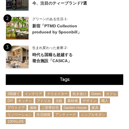
今、注目のティーブランド7選
2
グリーンのある生活-1-
新宿「PTMD Collection
produced by Spoonbill」
3
生まれ変わった倉庫-2-
時代も国籍も超越する
複合施設「CASICA」
Tags
3階建て
インテリア
クリエイター
吹き抜け
Green
カフェ
DIY
キッチン
アトリエ
北欧
素材感
デザイン
職人
アウトドア
湘南
二世帯住宅
Garden House
家具
リノベーション
生活雑貨
アンティーク
シンプルモダン
100%LiFE