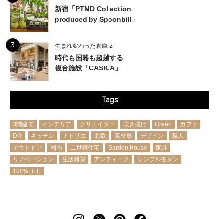
新宿「PTMD Collection
produced by Spoonbill」
3
生まれ変わった倉庫-2-
時代も国籍も超越する
複合施設「CASICA」
Tags
3階建て
インテリア
クリエイター
吹き抜け
Green
カフェ
DIY
キッチン
アトリエ
北欧
素材感
デザイン
職人
アウトドア
湘南
二世帯住宅
Garden House
家具
リノベーション
生活雑貨
アンティーク
シンプルモダン
100%LiFE