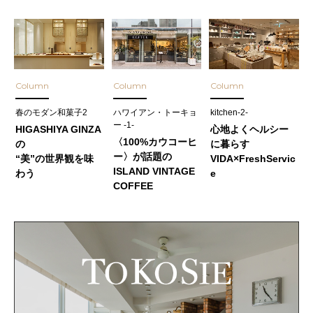
Column
Column
Column
春のモダン和菓子2
ハワイアン・トーキョ
kitchen-2-
ー -1-
HIGASHIYA GINZA
心地よくヘルシー
〈100%カウコーヒ
の
に暮らす
ー〉が話題の
“美”の世界観を味
VIDA×FreshServic
ISLAND VINTAGE
わう
e
COFFEE