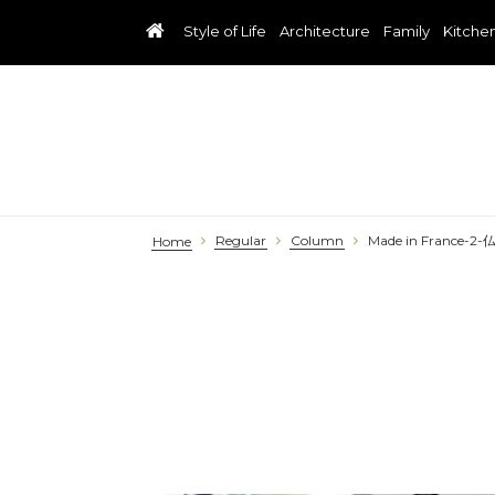
Style of Life
Architecture
Family
Kitche
Regular
Column
Made in Fran
Home