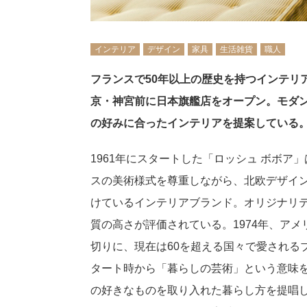
インテリア
デザイン
家具
生活雑貨
職人
フランスで50年以上の歴史を持つインテリ
京・神宮前に日本旗艦店をオープン。モダ
の好みに合ったインテリアを提案している
1961年にスタートした「ロッシュ ボボ
スの美術様式を尊重しながら、北欧デザイ
けているインテリアブランド。オリジナリ
質の高さが評価されている。1974年、ア
切りに、現在は60を超える国々で愛される
タート時から「暮らしの芸術」という意味
の好きなものを取り入れた暮らし方を提唱