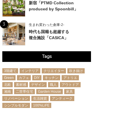
新宿「PTMD Collection
produced by Spoonbill」
3
生まれ変わった倉庫-2-
時代も国籍も超越する
複合施設「CASICA」
Tags
3階建て
インテリア
クリエイター
吹き抜け
Green
カフェ
DIY
キッチン
アトリエ
北欧
素材感
デザイン
職人
アウトドア
湘南
二世帯住宅
Garden House
家具
リノベーション
生活雑貨
アンティーク
シンプルモダン
100%LiFE