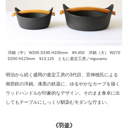
洋鍋（中） W205 D190 H105mm ¥9,450 洋鍋（大） W270
D250 H123mm ¥13,125 ともに釜定工房／niguramu
明治から続く盛岡の釜定工房の3代目、宮伸穂氏による
南部鉄の洋鍋。漆黒の鉄器に、ゆるやかなカーブを描く
ウッドハンドルが印象的なデザイン。そのまま食卓に出
してもテーブルにしっくり馴染むモダンな佇まい。
《羽釜》