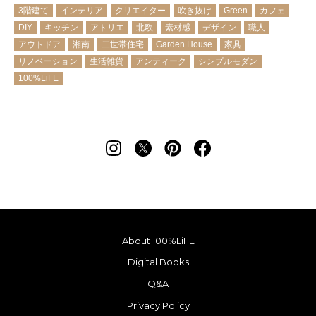
3階建て
インテリア
クリエイター
吹き抜け
Green
カフェ
DIY
キッチン
アトリエ
北欧
素材感
デザイン
職人
アウトドア
湘南
二世帯住宅
Garden House
家具
リノベーション
生活雑貨
アンティーク
シンプルモダン
100%LiFE
About 100%LiFE
Digital Books
Q&A
Privacy Policy