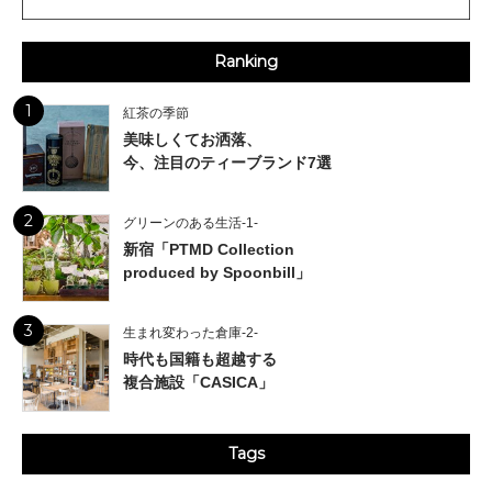
Ranking
1
紅茶の季節
美味しくてお洒落、
今、注目のティーブランド7選
2
グリーンのある生活-1-
新宿「PTMD Collection
produced by Spoonbill」
3
生まれ変わった倉庫-2-
時代も国籍も超越する
複合施設「CASICA」
Tags