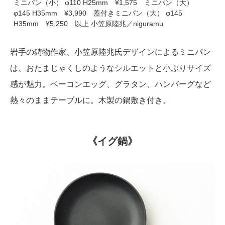
ミニパン（小） φ110 H25mm ¥1,575 ミニパン（大）
φ145 H35mm ¥3,990 蓋付きミニパン（大） φ145
H35mm ¥5,250 以上 小笠原陸兆／niguramu
岩手の鋳物作家、小笠原陸兆氏デザインによるミニパン
は、おたまじゃくしのようなシルエットと小ぶりサイズ
感が魅力。ベーコンエッグ、グラタン、ハンバーグなど
熱々のままテーブルに。木製の鍋敷き付き。
《イグ鍋》