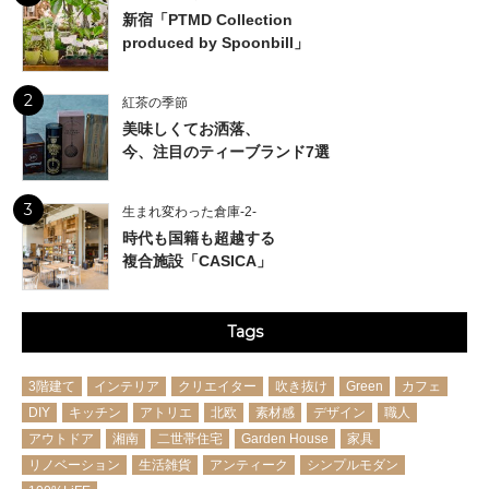
新宿「PTMD Collection
produced by Spoonbill」
2
紅茶の季節
美味しくてお洒落、
今、注目のティーブランド7選
3
生まれ変わった倉庫-2-
時代も国籍も超越する
複合施設「CASICA」
Tags
3階建て
インテリア
クリエイター
吹き抜け
Green
カフェ
DIY
キッチン
アトリエ
北欧
素材感
デザイン
職人
アウトドア
湘南
二世帯住宅
Garden House
家具
リノベーション
生活雑貨
アンティーク
シンプルモダン