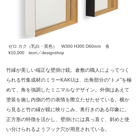
ゼロ カク（乳白・黒色） W300 H300 D60mm 各
¥10,000 teori／designshop
竹縁が美しい端正な壁掛け鏡。倉敷の職人によってつく
られる竹集成材のミラーKAKUは、出角部分の“トメ”を極
めて、角を強調したミニマルなデザイン。外側はあえて
塗装を施し内側の竹の表情を際立たせたせている。横か
ら見ると竹の縁が鏡に映りこみ、奥行きのある印象に。
正方形の特徴を活かし、壁掛けには真っ直ぐ、斜めと使
い分けられるようフック穴が用意されている。