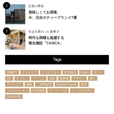
2
紅茶の季節
美味しくてお洒落、
今、注目のティーブランド7選
3
生まれ変わった倉庫-2-
時代も国籍も超越する
複合施設「CASICA」
Tags
3階建て
インテリア
クリエイター
吹き抜け
Green
カフェ
DIY
キッチン
アトリエ
北欧
素材感
デザイン
職人
アウトドア
湘南
二世帯住宅
Garden House
家具
リノベーション
生活雑貨
アンティーク
シンプルモダン
100%LiFE