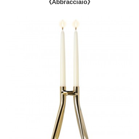
《Abbracciaio》