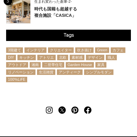
3
生まれ変わった倉庫-2-
時代も国籍も超越する
複合施設「CASICA」
Tags
3階建て
インテリア
クリエイター
吹き抜け
Green
カフェ
DIY
キッチン
アトリエ
北欧
素材感
デザイン
職人
アウトドア
湘南
二世帯住宅
Garden House
家具
リノベーション
生活雑貨
アンティーク
シンプルモダン
100%LiFE