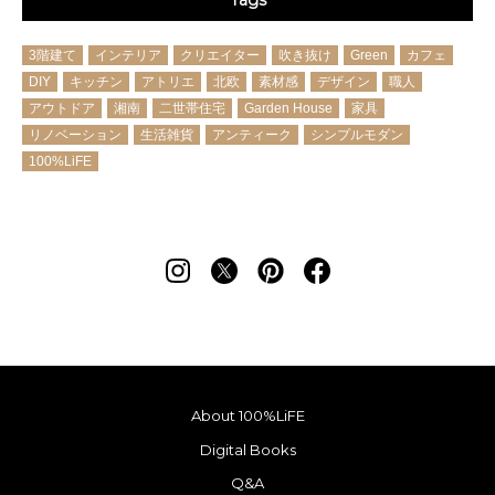
Tags
3階建て
インテリア
クリエイター
吹き抜け
Green
カフェ
DIY
キッチン
アトリエ
北欧
素材感
デザイン
職人
アウトドア
湘南
二世帯住宅
Garden House
家具
リノベーション
生活雑貨
アンティーク
シンプルモダン
100%LiFE
About 100%LiFE
Digital Books
Q&A