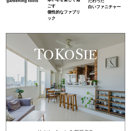
gardening tools
だわった
ごす
白いファニチャー
個性的なファブリ
ック