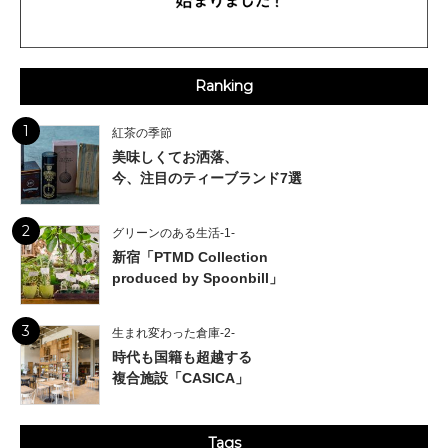
Ranking
1
紅茶の季節
美味しくてお洒落、
今、注目のティーブランド7選
2
グリーンのある生活-1-
新宿「PTMD Collection
produced by Spoonbill」
3
生まれ変わった倉庫-2-
時代も国籍も超越する
複合施設「CASICA」
Tags