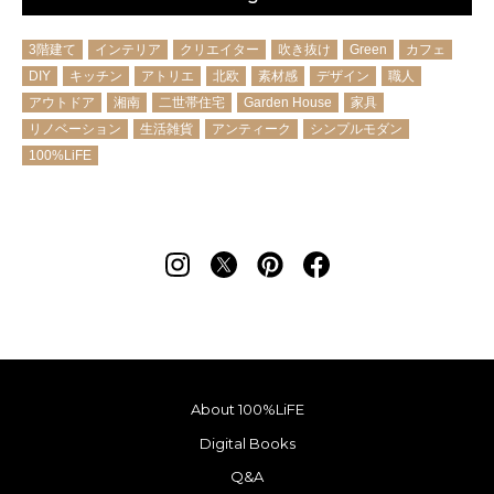
3階建て
インテリア
クリエイター
吹き抜け
Green
カフェ
DIY
キッチン
アトリエ
北欧
素材感
デザイン
職人
アウトドア
湘南
二世帯住宅
Garden House
家具
リノベーション
生活雑貨
アンティーク
シンプルモダン
100%LiFE
About 100%LiFE
Digital Books
Q&A