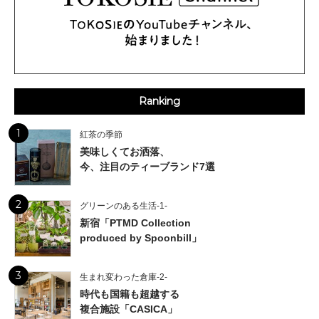
Ranking
1
紅茶の季節
美味しくてお洒落、
今、注目のティーブランド7選
2
グリーンのある生活-1-
新宿「PTMD Collection
produced by Spoonbill」
3
生まれ変わった倉庫-2-
時代も国籍も超越する
複合施設「CASICA」