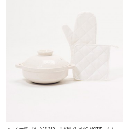
ヘルシー蒸し鍋 ¥26,250 長谷園／LIVING MOTIF ミト