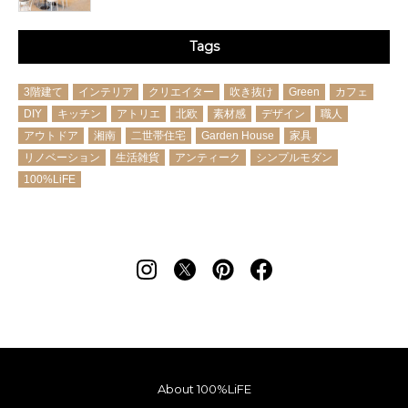
Tags
3階建て
インテリア
クリエイター
吹き抜け
Green
カフェ
DIY
キッチン
アトリエ
北欧
素材感
デザイン
職人
アウトドア
湘南
二世帯住宅
Garden House
家具
リノベーション
生活雑貨
アンティーク
シンプルモダン
100%LiFE
About 100%LiFE