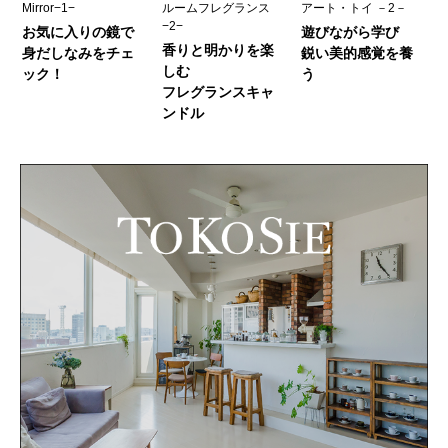
Mirror−1−
ルームフレグランス
アート・トイ －2－
−2−
お気に入りの鏡で
遊びながら学び
香りと明かりを楽
身だしなみをチェ
鋭い美的感覚を養
しむ
ック！
う
フレグランスキャ
ンドル