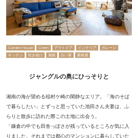
Garden House
Green
アウトドア
インテリア
ガレージ
キッチン
吹き抜け
湘南
白い家
素材感
ジャングルの奥にひっそりと
湘南の海が望める稲村ケ崎の閑静なエリア。「海のそば
で暮らしたい」とずっと思っていた池田さん夫妻は、ふ
らりと散歩に訪れた際この土地に出会う。
「鎌倉の中でも田舎っぽさが残っているところが気に入
りました。それまでは都心のマンションに暮らしていた