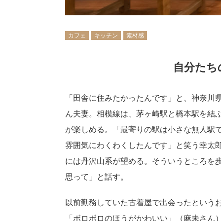
カフェ
キッチン
素材感
自分たち
「田舎に住みたかったんです」と、神奈川
ん夫妻。相模線は、茅ヶ崎駅と橋本駅を結
が楽しめる。「最寄りの駅は小さな無人駅
雰囲気にわくわくしたんです」と笑う幸太
には丹沢山系が望める。そういうところを
思って」と話す。
以前勤務していた古着屋で出会ったという
「ボロボロのほうがかわいい」（麻未さん