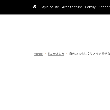
Style of Life
Architecture
Family
Kitche
Style of Life
自分たちらしくリメイク好き
Home