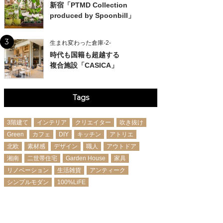
新宿「PTMD Collection
produced by Spoonbill」
3
生まれ変わった倉庫-2-
時代も国籍も超越する
複合施設「CASICA」
Tags
3階建て
インテリア
クリエイター
吹き抜け
Green
カフェ
DIY
キッチン
アトリエ
北欧
素材感
デザイン
職人
アウトドア
湘南
二世帯住宅
Garden House
家具
リノベーション
生活雑貨
アンティーク
シンプルモダン
100%LiFE