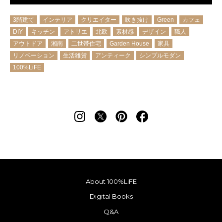
3階建て
インテリア
クリエイター
吹き抜け
Green
カフェ
DIY
キッチン
アトリエ
北欧
素材感
デザイン
職人
アウトドア
湘南
二世帯住宅
Garden House
家具
リノベーション
生活雑貨
アンティーク
シンプルモダン
100%LiFE
About 100%LiFE
Digital Books
Q&A