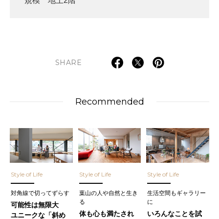
規模 地上2階
SHARE
Recommended
Style of Life
Style of Life
Style of Life
対角線で切ってずらす
葉山の人や自然と生き
生活空間もギャラリー
る
に
可能性は無限大
体も心も満たされ
いろんなことを試
ユニークな「斜め