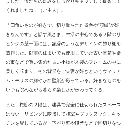
ました。僕たちの好みをしっかりキャッチして提案して
くれましたね」（ご主人）。
「四角いものが好きで、切り取られた景色や“額縁”が好
きなんです」と話す奥さま。生活の中心である２階のリ
ビングの壁一面には、額縁のようなデザインの飾り棚を
造作した。以前の住まいでも使用していた古い箪笥や蚤
の市などで買い集めた古い小物が木製のフレームの中に
美しく収まり、その背景をご夫妻が好きというウィリア
ム・モリスの鮮やかな壁紙が彩っている。好きなものを
いつも眺めながら暮らす楽しさが伝わってくる。
また、権邸の２階は、建具で完全に仕切られたスペース
はない。リビングに隣接して和室やブックヌック、キッ
チンを配しているが、下がり壁や段差などで区切りをつ