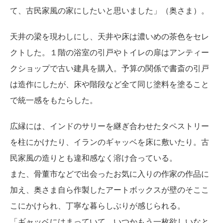
て、古民家風の家にしたいと思いました」（奥さま）。
天井の梁を現わしにし、天井や床は濃いめの茶色をセレ
クトした。１階の浴室の引戸やトイレの扉はアンティー
クショップで古い建具を購入。予算の関係で書斎の引戸
は造作にしたが、床や階段など全て同じ塗料を塗ること
で統一感をもたらした。
広縁には、インドのサリーを継ぎ合わせたタペストリー
を柱にかけたり、イランのギャッベを床に敷いたり。古
民家風の造りとも違和感なく溶け合っている。
また、骨董市などで出会ったお気に入りの作家の作品に
加え、奥さま自ら作製したアートボックスが壁のそここ
こにかけられ、丁寧な暮らしぶりが感じられる。
「ギャッベにはまっていて、いつかもう一枚欲しいなと