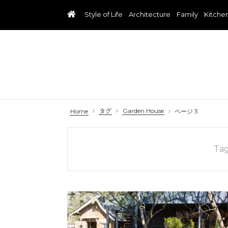
Style of Life
Architecture
Family
Kitche
タグ
Garden House
Home
ページ 3
Ta