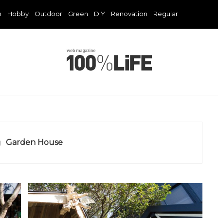
n
Hobby
Outdoor
Green
DIY
Renovation
Regular
g
Garden House