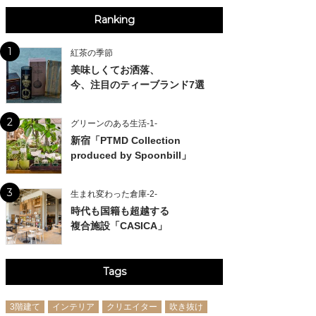
Ranking
1
紅茶の季節
美味しくてお洒落、
今、注目のティーブランド7選
2
グリーンのある生活-1-
新宿「PTMD Collection
produced by Spoonbill」
3
生まれ変わった倉庫-2-
時代も国籍も超越する
複合施設「CASICA」
Tags
3階建て
インテリア
クリエイター
吹き抜け