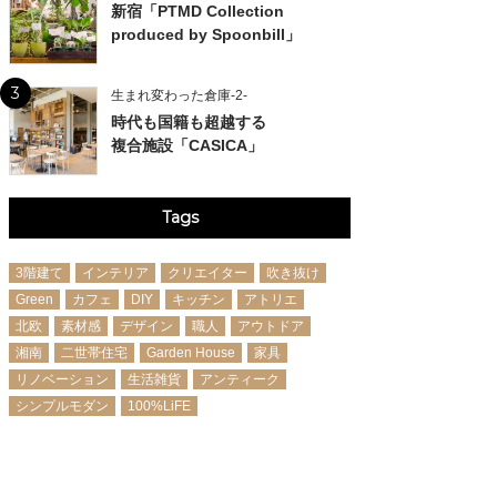
新宿「PTMD Collection
produced by Spoonbill」
3
生まれ変わった倉庫-2-
時代も国籍も超越する
複合施設「CASICA」
Tags
3階建て
インテリア
クリエイター
吹き抜け
Green
カフェ
DIY
キッチン
アトリエ
北欧
素材感
デザイン
職人
アウトドア
湘南
二世帯住宅
Garden House
家具
リノベーション
生活雑貨
アンティーク
シンプルモダン
100%LiFE