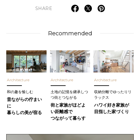
SHARE
Recommended
Architecture
Architecture
Architecture
和の趣を愉しむ
土地の記憶を継承しつ
収納分離でゆったりリ
つ街とつながる
ラックス
昔ながらの佇まい
街と家族がほどよ
ハワイ好き家族が
に
い距離感で
目指した家づくり
暮らしの美が宿る
つながって暮らす