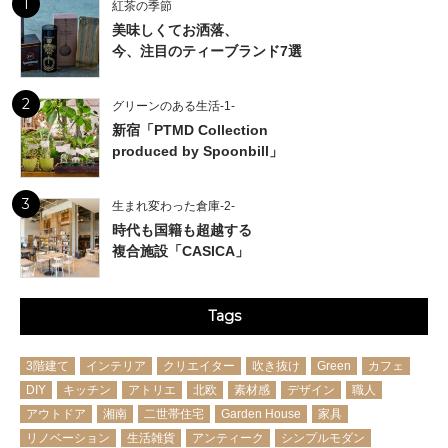
1
紅茶の季節
美味しくてお洒落、
今、注目のティーブランド7選
2
グリーンのある生活-1-
新宿「PTMD Collection
produced by Spoonbill」
3
生まれ変わった倉庫-2-
時代も国籍も超越する
複合施設「CASICA」
Tags
3階建て
インテリア
クリエイター
吹き抜け
Green
カフェ
DIY
キッチン
アトリエ
北欧
素材感
デザイン
職人
アウトドア
湘南
二世帯住宅
Garden House
家具
リノベーション
生活雑貨
アンティーク
シンプルモダン