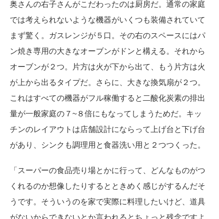
奥さんの右子さんがこだわったのは厨房だ。通常の家庭
では考えられないような機器がいくつも装備されていて
まず驚く。ガスレンジが５口。その右のスペースにはパ
ン焼き専用の大きなオーブンがドンと構える。それから
オーブンが２つ。片方は火が下から出て、もう片方は火
が上から出るタイプだ。さらに、大きな換気扇が２つ。
これはすべての機器がフル稼働すると二酸化炭素の排出
量が一般家庭の７~８倍にもなってしまうためだ。キッ
チンのレイアウトは店舗設計にならって上げ台と下げ台
があり、シンクも調理用と食器洗い用と２つつくった。
「スーパーの食品売り場とかに行って、どんなものがつ
くれるのか想像したりするとときめく感じがするんだそ
うです。そういうのを家で実際に料理したいけど、道具
がないからできないとか言われるとちょっと残念ですよ