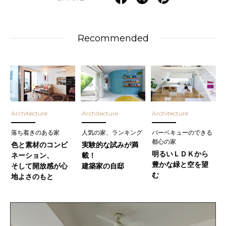
Recommended
Architecture
Architecture
Architecture
落ち着きのある家
人気の家、ランキング
バーベキューのできる
都心の家
色と素材のコンビ
実験的な試みが満
明るいＬＤＫから
ネーション、
載！
豊かな緑と空を望
そして開放感が心
建築家の自邸
む
地よさのもと