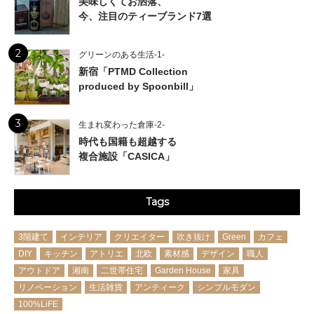
美味しくてお洒落、
今、注目のティーブランド7選
2
グリーンのある生活-1-
新宿「PTMD Collection
produced by Spoonbill」
3
生まれ変わった倉庫-2-
時代も国籍も超越する
複合施設「CASICA」
Tags
3階建て
インテリア
クリエイター
吹き抜け
Green
カフェ
DIY
キッチン
アトリエ
北欧
素材感
デザイン
職人
アウトドア
湘南
二世帯住宅
Garden House
家具
リノベーション
生活雑貨
アンティーク
シンプルモダン
100%LiFE