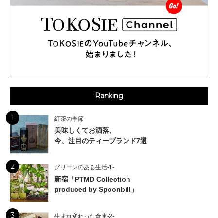
Ranking
1
紅茶の季節
美味しくてお洒落、
今、注目のティーブランド7選
2
グリーンのある生活-1-
新宿「PTMD Collection
produced by Spoonbill」
3
生まれ変わった倉庫-2-