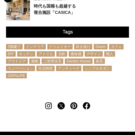
時代も国籍も超越する
複合施設「CASICA」
Tags
3階建て
インテリア
クリエイター
吹き抜け
Green
カフェ
DIY
キッチン
アトリエ
北欧
素材感
デザイン
職人
アウトドア
湘南
二世帯住宅
Garden House
家具
リノベーション
生活雑貨
アンティーク
シンプルモダン
100%LiFE