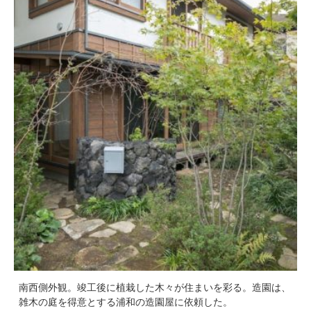
南西側外観。竣工後に植栽した木々が住まいを彩る。造園は、
雑木の庭を得意とする浦和の造園屋に依頼した。