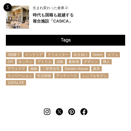
3
生まれ変わった倉庫-2-
時代も国籍も超越する
複合施設「CASICA」
Tags
3階建て
インテリア
クリエイター
吹き抜け
Green
カフェ
DIY
キッチン
アトリエ
北欧
素材感
デザイン
職人
アウトドア
湘南
二世帯住宅
Garden House
家具
リノベーション
生活雑貨
アンティーク
シンプルモダン
100%LiFE