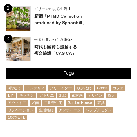
2
グリーンのある生活-1-
新宿「PTMD Collection
produced by Spoonbill」
3
生まれ変わった倉庫-2-
時代も国籍も超越する
複合施設「CASICA」
Tags
3階建て
インテリア
クリエイター
吹き抜け
Green
カフェ
DIY
キッチン
アトリエ
北欧
素材感
デザイン
職人
アウトドア
湘南
二世帯住宅
Garden House
家具
リノベーション
生活雑貨
アンティーク
シンプルモダン
100%LiFE