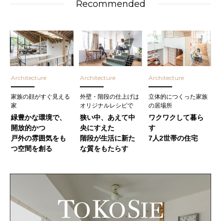
Recommended
Architecture
Architecture
Architecture
家族の顔がすぐ見える
外壁・階段の仕上げは
立体的につくった家族
家
オリジナルレシピで
の居場所
緑豊かな環境で、
狭い中、あえて中
ワクワクして暮ら
開放的かつ
央にすえた
す
戸外の雰囲気をも
階段が生活に新た
7人2世帯の住宅
つ空間を創る
な質をもたらす