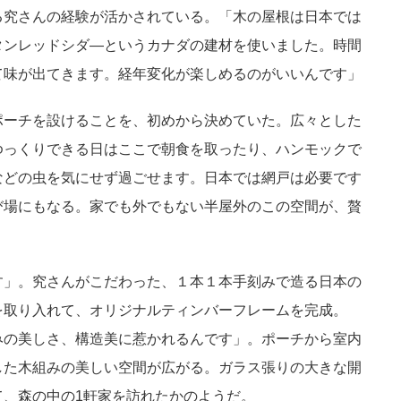
る究さんの経験が活かされている。「木の屋根は日本では
タンレッドシダ―というカナダの建材を使いました。時間
て味が出てきます。経年変化が楽しめるのがいいんです」
ポーチを設けることを、初めから決めていた。広々とした
ゆっくりできる日はここで朝食を取ったり、ハンモックで
などの虫を気にせず過ごせます。日本では網戸は必要です
び場にもなる。家でも外でもない半屋外のこの空間が、贅
す」。究さんがこだわった、１本１本手刻みで造る日本の
を取り入れて、オリジナルティンバーフレームを完成。
みの美しさ、構造美に惹かれるんです」。ポーチから室内
した木組みの美しい空間が広がる。ガラス張りの大きな開
て、森の中の1軒家を訪れたかのようだ。