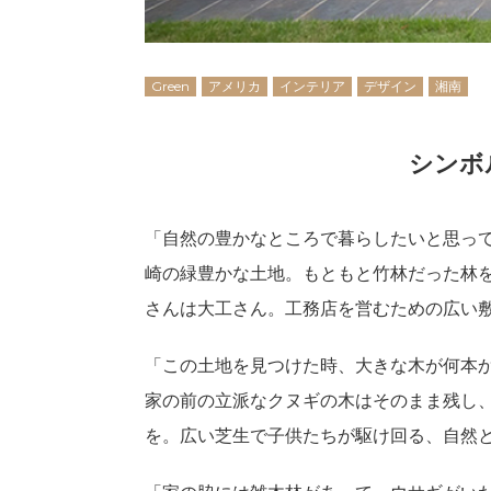
Green
アメリカ
インテリア
デザイン
湘南
シンボ
「自然の豊かなところで暮らしたいと思っ
崎の緑豊かな土地。もともと竹林だった林
さんは大工さん。工務店を営むための広い
「この土地を見つけた時、大きな木が何本
家の前の立派なクヌギの木はそのまま残し
を。広い芝生で子供たちが駆け回る、自然