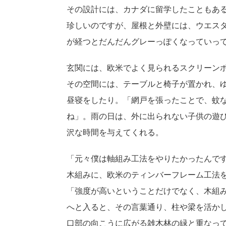
その設計には、カナダに留学したこともあ
珍しいのですが、屋根と外壁には、ウエス
が経つとだんだんグレーっぽくなっていっ
玄関には、欧米でよく見られるスクリーン
その空間には、テーブルと椅子が置かれ、
昼寝をしたり。「網戸を張ったことで、蚊
ね」。雨の日は、外に出られない子供の遊
沢な時間を与えてくれる。
「元々僕は軸組み工法をやりたかったんで
木組みに、欧米のティンバーフレーム工法
「強度が高いということだけでなく、木組
へと入ると、その言葉通り、柱や梁を活か
口部の向こうに広がる雑木林の緑と重なっ