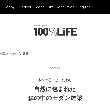
n
Hobby
Outdoor
Green
DIY
Renovation
Regular
た森の中のモダン建築
Green
木への思いとこだわり
自然に包まれた
森の中のモダン建築