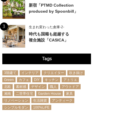
新宿「PTMD Collection
produced by Spoonbill」
3
生まれ変わった倉庫-2-
時代も国籍も超越する
複合施設「CASICA」
Tags
3階建て
インテリア
クリエイター
吹き抜け
Green
カフェ
DIY
キッチン
アトリエ
北欧
素材感
デザイン
職人
アウトドア
湘南
二世帯住宅
Garden House
家具
リノベーション
生活雑貨
アンティーク
シンプルモダン
100%LiFE