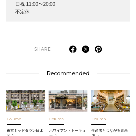
日祝 11:00〜20:00
不定休
SHARE
Recommended
Column
Column
Column
東京ミッドタウン日比
ハワイアン・トーキョ
生産者とつながる青果
谷-2-
ー -1-
店−１−