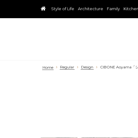
Style of Life
Architecture
Family
Kitche
Regular
Design
CIBONE Aoya
Home