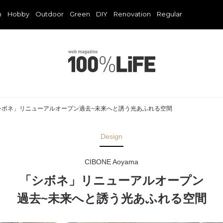
n
Hobby
Outdoor
Green
DIY
Renovation
Regular
ma「シボネ」リニューアルオープン過去~未来へと誘う光あふれる空間
Design
CIBONE Aoyama
「シボネ」リニューアルオープン
過去~未来へと誘う光あふれる空間