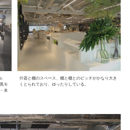
ル
什器と棚のスペース、棚と棚とのピッチがかなり大き
黒モ
くとられており、ゆったりしている。
・未