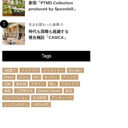
新宿「PTMD Collection
produced by Spoonbill」
3
生まれ変わった倉庫-2-
時代も国籍も超越する
複合施設「CASICA」
Tags
3階建て
インテリア
クリエイター
吹き抜け
Green
カフェ
DIY
キッチン
アトリエ
北欧
素材感
デザイン
職人
アウトドア
湘南
二世帯住宅
Garden House
家具
リノベーション
生活雑貨
アンティーク
シンプルモダン
100%LiFE