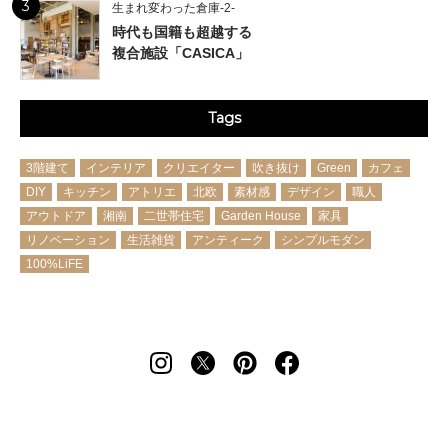
3
生まれ変わった倉庫-2-
時代も国籍も超越する
複合施設「CASICA」
Tags
3階建て
インテリア
クリエイター
吹き抜け
Green
カフェ
DIY
キッチン
アトリエ
北欧
素材感
デザイン
職人
アウトドア
湘南
二世帯住宅
Garden House
家具
リノベーション
生活雑貨
アンティーク
シンプルモダン
100%LiFE