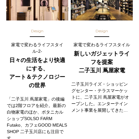
Design
Design
家電で変わるライフスタイ
家電で変わるライフスタイル
ル-2-
新しいガジェットライ
日々の生活をより快適
フを提案
にする、
二子玉川 蔦屋家電
アート＆テクノロジー
二子玉川ライズ・ショッピン
の世界
グセンター・テラスマーケッ
トに、二子玉川 蔦屋家電がオ
「二子玉川 蔦屋家電」の後編
ープンした。エンターテイン
では2階フロアを紹介。最新の
メント事業を展開してきた…
白物家電のほか、ボタニカル
ショップSOLSO FARM
Futako、カフェGOOD MEALS
SHOP 二子玉川店にも注目で
す。