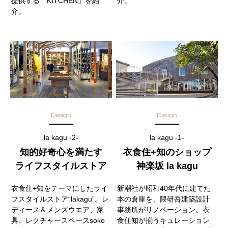
提供する「KITCHEN」を紹
介。
介。
Design
Design
la kagu -2-
la kagu -1-
知的好奇心を満たす
衣食住+知のショップ
ライフスタイルストア
神楽坂 la kagu
衣食住+知をテーマにしたライ
新潮社が昭和40年代に建てた
フスタイルストア“lakagu”。レ
本の倉庫を、隈研吾建築設計
ディース＆メンズウエア、家
事務所がリノベーション。衣
具、レクチャースペースsoko
食住知が揃うキュレーション