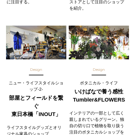
に注目する。
ストアとして注目のショップ
を紹介。
Design
Design
ニュー・ライフスタイルショ
ボタニカル・ライフ
ップ-2-
いけばなで養う感性
部屋とフィールドを繋
Tumbler&FLOWERS
ぐ
インテリアの一部として広く
東日本橋「INOUT」
親しまれているグリーン。独
自の切り口で植物を取り扱う
ライフスタイルグッズとオリ
注目のボタニカルショップを
ジナル家具のショップ