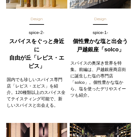
Design
Design
spice-2-
spice-1-
スパイスをぐっと身近
個性豊かな塩と出会う
に
戸越銀座「solco」
自由が丘「レピス・エ
スパイスの奥深き世界を特
ピス」
集。前編は、戸越銀座商店街
に誕生した塩の専門店
国内でも珍しいスパイス専門
「solco」。個性豊かな塩か
店「レピス・エピス」を紹
ら、塩を使ったデリやスイー
介。120種類以上のスパイス全
ツも紹介。
てテイスティング可能で、新
しいスパイスと出会える。