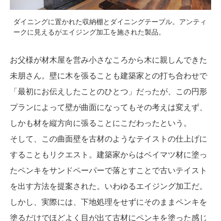
ダイニングに置かれた収納棚とダイニングテーブル。アンティ
ークに見えるがエイジング加工を施された製品。
お父様が材木屋を営み小さなころから木に親しんできた
未朋さん。壁に木を張ることも建築家との打ち合わせで
「最初にお伝えしたことのひとつ」だったが、この円形
プランによって壁が曲面になってもその考えは変えず、
しかも材を縦方向に張ることにこだわったという。
そして、この曲面壁を古材のようなテイストの仕上げに
することもリクエスト。建築家からはベイマツ材に塗っ
たペンキをサンドペーパーで落とすことで古いテイスト
を出す方法を提案された。いわゆるエイジング加工だ。
しかし、実際には、下地処理をせずにそのままペンキを
塗るだけでほどよく目が出て古材にペンキを塗った感じ