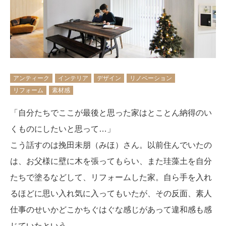
アンティーク
インテリア
デザイン
リノベーション
リフォーム
素材感
「自分たちでここが最後と思った家はとことん納得のい
くものにしたいと思って…」
こう話すのは挽田未朋（みほ）さん。以前住んでいたの
は、お父様に壁に木を張ってもらい、また珪藻土を自分
たちで塗るなどして、リフォームした家。自ら手を入れ
るほどに思い入れ気に入ってもいたが、その反面、素人
仕事のせいかどこかちぐはぐな感じがあって違和感も感
じていたという。