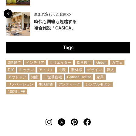
3
生まれ変わった倉庫-2-
時代も国籍も超越する
複合施設「CASICA」
Tags
3階建て
インテリア
クリエイター
吹き抜け
Green
カフェ
DIY
キッチン
アトリエ
北欧
素材感
デザイン
職人
アウトドア
湘南
二世帯住宅
Garden House
家具
リノベーション
生活雑貨
アンティーク
シンプルモダン
100%LiFE