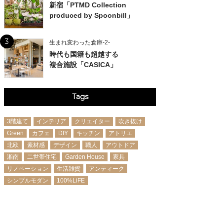
新宿「PTMD Collection
produced by Spoonbill」
3
生まれ変わった倉庫-2-
時代も国籍も超越する
複合施設「CASICA」
Tags
3階建て
インテリア
クリエイター
吹き抜け
Green
カフェ
DIY
キッチン
アトリエ
北欧
素材感
デザイン
職人
アウトドア
湘南
二世帯住宅
Garden House
家具
リノベーション
生活雑貨
アンティーク
シンプルモダン
100%LiFE