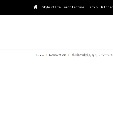
Style of Life
Architecture
Family
Kitche
Renovation
築11年の建売りをリノベーシ
Home