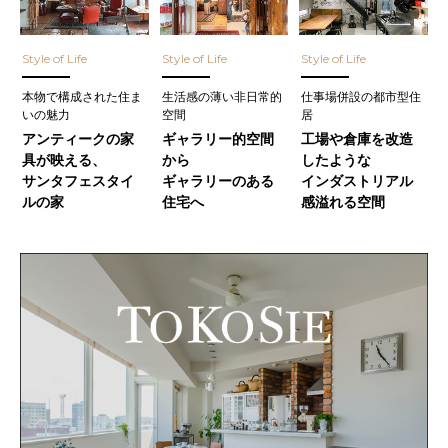
Style of Life
Style of Life
Style of Life
本物で構成された住ま
生活感の薄い非日常的
仕事場併設の都市型住
いの魅力
空間
居
アンティークの家
ギャラリー的空間
工場や倉庫を改造
具が映える、
から
したような
サンタフェスタイ
ギャラリーのある
インダストリアル
ルの家
住宅へ
感溢れる空間