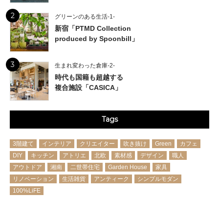
2
グリーンのある生活-1-
新宿「PTMD Collection
produced by Spoonbill」
3
生まれ変わった倉庫-2-
時代も国籍も超越する
複合施設「CASICA」
Tags
3階建て
インテリア
クリエイター
吹き抜け
Green
カフェ
DIY
キッチン
アトリエ
北欧
素材感
デザイン
職人
アウトドア
湘南
二世帯住宅
Garden House
家具
リノベーション
生活雑貨
アンティーク
シンプルモダン
100%LiFE