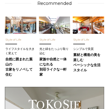
Recommended
Style of Life
Style of Life
Style of Life
ライフスタイルを大き
光と緑をたっぷり取り
シンプルで良質
く変えて
込む
素材と構造の美を
自然に囲まれた葉
家族や自然と一体
楽しむ
山の
になれる
ベーシックな生活
古家をリノベして
別荘ライクな一軒
スタイル
住む
家