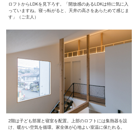
ロフトからLDKを見下ろす。「開放感のあるLDKは特に気に入
っていますね。寝っ転がると、天井の高さをあらためて感じま
す」（ご主人）
2階は子ども部屋と寝室を配置。上部のロフトには集熱器を設
け、暖かい空気を循環。家全体が心地よい室温に保たれる。