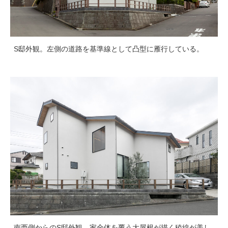
S邸外観。左側の道路を基準線として凸型に雁行している。
南西側からのS邸外観。家全体を覆う大屋根が描く稜線が美し