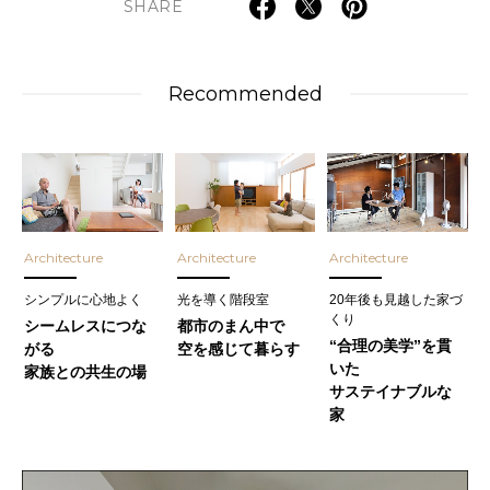
SHARE
Recommended
Architecture
Architecture
Architecture
シンプルに心地よく
光を導く階段室
20年後も見越した家づ
くり
シームレスにつな
都市のまん中で
“合理の美学”を貫
がる
空を感じて暮らす
いた
家族との共生の場
サステイナブルな
家