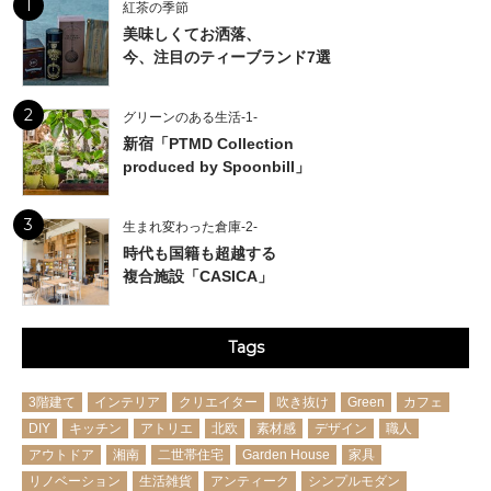
1
紅茶の季節
美味しくてお洒落、
今、注目のティーブランド7選
2
グリーンのある生活-1-
新宿「PTMD Collection
produced by Spoonbill」
3
生まれ変わった倉庫-2-
時代も国籍も超越する
複合施設「CASICA」
Tags
3階建て
インテリア
クリエイター
吹き抜け
Green
カフェ
DIY
キッチン
アトリエ
北欧
素材感
デザイン
職人
アウトドア
湘南
二世帯住宅
Garden House
家具
リノベーション
生活雑貨
アンティーク
シンプルモダン