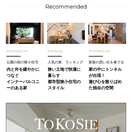
Recommended
Architecture
Ranking
Architecture
公園の前の狭小住宅
人気の家、ランキング
家族の思い出を奏でる
内と外を緩やかに
狭い土地で快適に
家の中にトンネル
つなぐ
暮らす
が出現！
インナーバルコニ
都市型狭小住宅の
遊び心を散りばめ
ーのある家
スタイル
た独自の空間