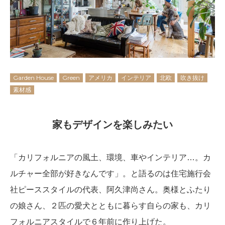
Garden House
Green
アメリカ
インテリア
北欧
吹き抜け
素材感
家もデザインを楽しみたい
「カリフォルニアの風土、環境、車やインテリア…。カ
ルチャー全部が好きなんです」。と語るのは住宅施行会
社ピーススタイルの代表、阿久津尚さん。奥様とふたり
の娘さん、２匹の愛犬とともに暮らす自らの家も、カリ
フォルニアスタイルで６年前に作り上げた。