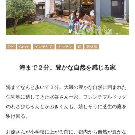
DIY
Green
インテリア
キッチン
庭
素材感
海まで２分。豊かな自然を感じる家
海までなんと歩いて２分。大磯の豊かな自然に囲まれた
住宅地に越してきた水谷さん一家。フレンチブルドッグ
のわさびちゃんとかぶきくんも、嬉しそうに芝生の庭を
駆け回る。
お嬢さんが小学校に上がる前に、都内から自然が豊かな