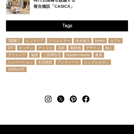
複合施設「CASICA」
Tags
3階建て
インテリア
クリエイター
吹き抜け
Green
カフェ
DIY
キッチン
アトリエ
北欧
素材感
デザイン
職人
アウトドア
湘南
二世帯住宅
Garden House
家具
リノベーション
生活雑貨
アンティーク
シンプルモダン
100%LiFE