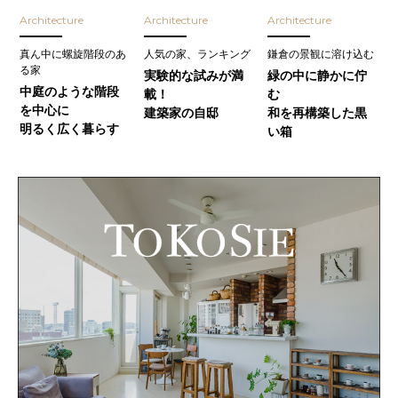
Architecture
Architecture
Architecture
真ん中に螺旋階段のあ
人気の家、ランキング
鎌倉の景観に溶け込む
る家
実験的な試みが満
緑の中に静かに佇
中庭のような階段
載！
む
を中心に
建築家の自邸
和を再構築した黒
明るく広く暮らす
い箱