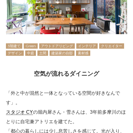
3階建て
Green
アウトドアリビング
インテリア
クリエイター
デザイン
中庭
土間
建築家の自邸
素材感
空気が流れるダイニング
「外と中が混然と一体となっている空間が好きなんで
す」。
スタジオ CY
の堀内犀さん・雪さんは、3年前多摩川のほ
とりに自宅兼アトリエを建てた。
「都心の暮らしには少し息苦しさを感じて。光が入り、