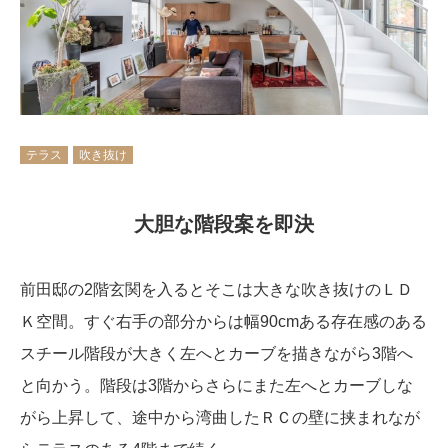
テラス
吹き抜け
大胆な階段案を即決
前田邸の2階玄関を入るとそこは大きな吹き抜けのＬＤ
Ｋ空間。すぐ右手の部分からは幅90cmある存在感のある
スチール階段が大きく左へとカーブを描きながら3階へ
と向かう。階段は3階からさらにまた左へとカーブしな
がら上昇して、途中から湾曲したＲＣの壁に挟まれなが