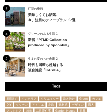
1
紅茶の季節
美味しくてお洒落、
今、注目のティーブランド7選
2
グリーンのある生活-1-
新宿「PTMD Collection
produced by Spoonbill」
3
生まれ変わった倉庫-2-
時代も国籍も超越する
複合施設「CASICA」
Tags
3階建て
インテリア
クリエイター
吹き抜け
Green
カフェ
DIY
キッチン
アトリエ
北欧
素材感
デザイン
職人
アウトドア
湘南
二世帯住宅
Garden House
家具