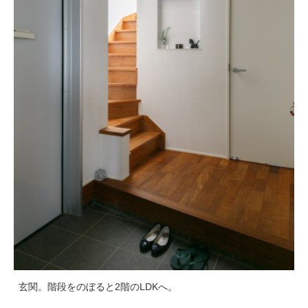
玄関。階段をのぼると2階のLDKへ。