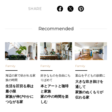
SHARE
Recommended
Family
Family
Family
海辺の家で紡がれる家
好きなものを自由にち
葉山を子どもの故郷に
族の時間
りばめて
大きな吹き抜けを
生活を区切る扉は
本とアートと珈琲
通して
最小限
と家族
家族のぬくもりが
家族が伸びやかに
家の中の時間を楽
伝わる家
つながる家
しむ