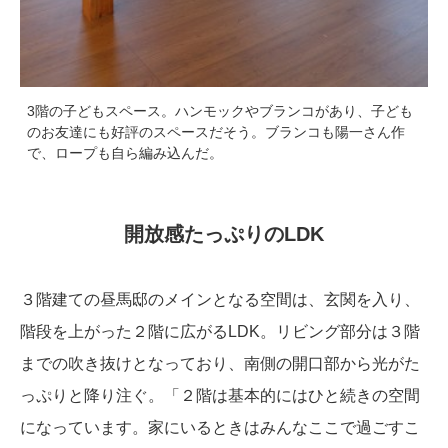
3階の子どもスペース。ハンモックやブランコがあり、子ども
のお友達にも好評のスペースだそう。ブランコも陽一さん作
で、ロープも自ら編み込んだ。
開放感たっぷりのLDK
３階建ての昼馬邸のメインとなる空間は、玄関を入り、
階段を上がった２階に広がるLDK。リビング部分は３階
までの吹き抜けとなっており、南側の開口部から光がた
っぷりと降り注ぐ。「２階は基本的にはひと続きの空間
になっています。家にいるときはみんなここで過ごすこ