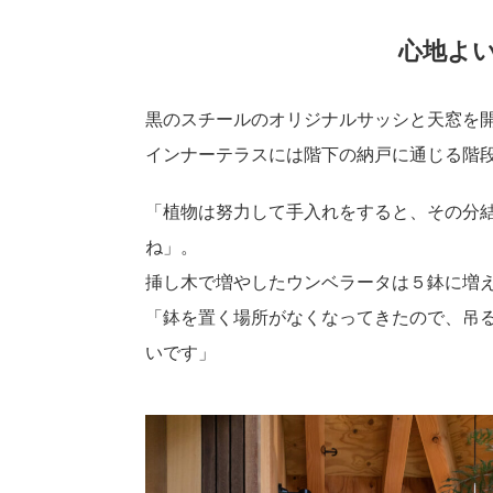
心地よ
黒のスチールのオリジナルサッシと天窓を
インナーテラスには階下の納戸に通じる階
「植物は努力して手入れをすると、その分
ね」。
挿し木で増やしたウンベラータは５鉢に増
「鉢を置く場所がなくなってきたので、吊
いです」