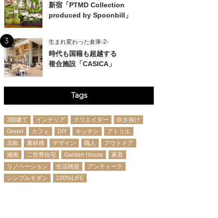
新宿「PTMD Collection
produced by Spoonbill」
3
生まれ変わった倉庫-2-
時代も国籍も超越する
複合施設「CASICA」
Tags
3階建て
インテリア
クリエイター
吹き抜け
Green
カフェ
DIY
キッチン
アトリエ
北欧
素材感
デザイン
職人
アウトドア
湘南
二世帯住宅
Garden House
家具
リノベーション
生活雑貨
アンティーク
シンプルモダン
100%LiFE