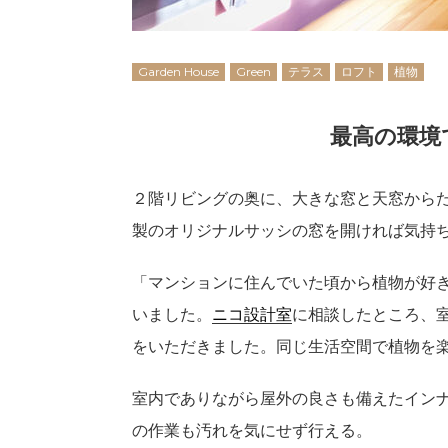
Garden House
Green
テラス
ロフト
植物
最高の環境
２階リビングの奥に、大きな窓と天窓から
製のオリジナルサッシの窓を開ければ気持
「マンションに住んでいた頃から植物が好
いました。
ニコ設計室
に相談したところ、
をいただきました。同じ生活空間で植物を
室内でありながら屋外の良さも備えたイン
の作業も汚れを気にせず行える。