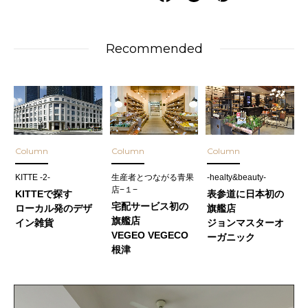
Recommended
Column
Column
Column
KITTE -2-
生産者とつながる青果
-healty&beauty-
店−１−
KITTEで探す
表参道に日本初の
宅配サービス初の
ローカル発のデザ
旗艦店
旗艦店
イン雑貨
ジョンマスターオ
VEGEO VEGECO
ーガニック
根津