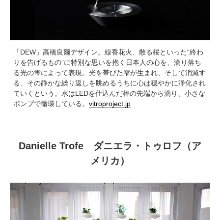
「DEW」高橋良爾デザイン。線香花火、散る桜といった“終わ
りを告げるもの”に特別な思いを抱く日本人の心を、滴り落ち
る光の雫によって表現。光を帯びた雫が生まれ、そして消滅す
る、その静かな繰り返しを眺めるうちに心は穏やかに浄化され
ていくという。水はLEDを仕込んだ棒の先端から滴り、小さな
ポンプで循環している。
vitroproject.jp
Danielle Trofe ダニエラ・トゥロフ（ア
メリカ）